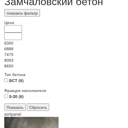
Замчаловский бетон
показать фильтр
Цена
6300
6888
7475
8063
8650
Тип бетона
БСТ (
6
)
Фракция наполнителя
5-20 (
6
)
sortpanel