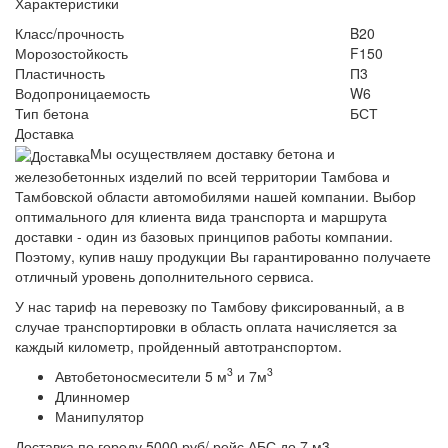
Характеристики
Класс/прочность
B20
Морозостойкость
F150
Пластичность
П3
Водопроницаемость
W6
Тип бетона
БСТ
Доставка
Мы осуществляем доставку бетона и
железобетонных изделий по всей территории Тамбова и
Тамбовской области автомобилями нашей компании. Выбор
оптимального для клиента вида транспорта и маршрута
доставки - один из базовых принципов работы компании.
Поэтому, купив нашу продукции Вы гарантированно получаете
отличный уровень дополнительного сервиса.
У нас тариф на перевозку по Тамбову фиксированный, а в
случае транспортировки в область оплата начисляется за
каждый километр, пройденный автотранспортом.
3
3
Автобетоносмесители 5 м
и 7м
Длинномер
Манипулятор
Доставка по городу 5000 руб/ рейс АБС до 7 м3.