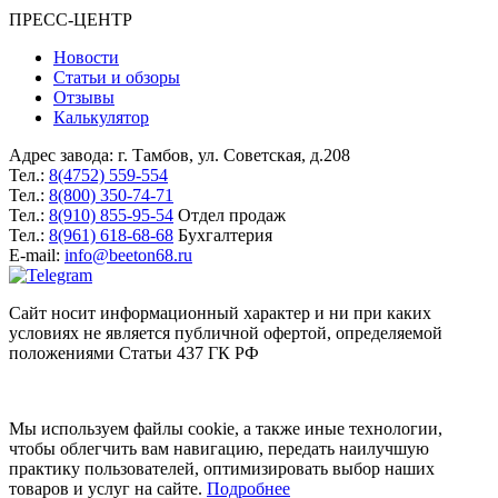
ПРЕСС-ЦЕНТР
Новости
Статьи и обзоры
Отзывы
Калькулятор
Адрес завода:
г. Тамбов
,
ул. Советская, д.208
Тел.:
8(4752) 559-554
Тел.:
8(800) 350-74-71
Тел.:
8(910) 855-95-54
Отдел продаж
Тел.:
8(961) 618-68-68
Бухгалтерия
E-mail:
info@beeton68.ru
Cайт носит информационный характер и ни при каких
условиях не является публичной офертой, определяемой
положениями Статьи 437 ГК РФ
Мы используем файлы cookie, а также иные технологии,
чтобы облегчить вам навигацию, передать наилучшую
практику пользователей, оптимизировать выбор наших
товаров и услуг на сайте.
Подробнее