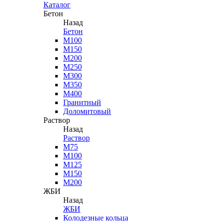
Каталог
Бетон
Назад
Бетон
М100
М150
М200
М250
М300
М350
М400
Гранитный
Доломитовый
Раствор
Назад
Раствор
М75
М100
М125
М150
М200
ЖБИ
Назад
ЖБИ
Колодезные кольца