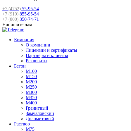
+7 (4752)
55-95-54
+7 (910)
855-95-54
+7 (800)
350-74-71
Напишите нам
Компания
О компании
Лицензии и сертификаты
Партнёры и клиенты
Реквизиты
Бетон
М100
М150
М200
М250
М300
М350
М400
Гранитный
Замчаловский
Доломитовый
Раствор
М75