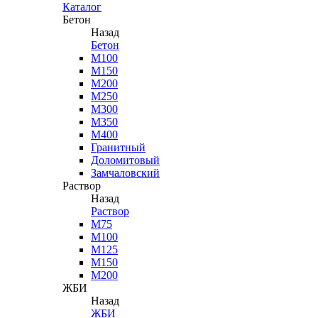
Каталог
Бетон
Назад
Бетон
М100
М150
М200
М250
М300
М350
М400
Гранитный
Доломитовый
Замчаловский
Раствор
Назад
Раствор
М75
М100
М125
М150
М200
ЖБИ
Назад
ЖБИ