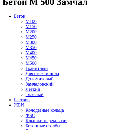
Бетон М 500 Замчал
Бетон
М100
М150
М200
М250
М300
М350
М400
М450
М500
Гранитный
Для стяжки пола
Доломитовый
Замчаловский
Легкий
Тяжелый
Раствор
ЖБИ
Колодезные кольца
ФБС
Крышки перекрытия
Бетонные столбы