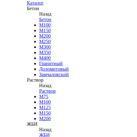
Каталог
Бетон
Назад
Бетон
М100
М150
М200
М250
М300
М350
М400
Гранитный
Доломитовый
Замчаловский
Раствор
Назад
Раствор
М75
М100
М125
М150
М200
ЖБИ
Назад
ЖБИ