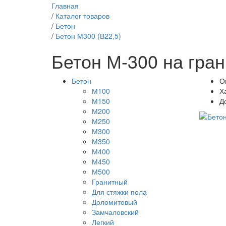
Главная
/
Каталог товаров
/
Бетон
/
Бетон М300 (В22,5)
Бетон М-300 на гра
Бетон
О
М100
Х
М150
Д
М200
М250
М300
М350
М400
М450
М500
Гранитный
Для стяжки пола
Доломитовый
Замчаловский
Легкий