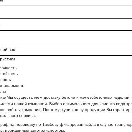
я
ной вес
ристики
рочность
тойкость
ность
оницаемость
она
Мы осуществляем доставку бетона и железобетонных изделий п
илями нашей компании. Выбор оптимального для клиента вида тра
ов работы компании. Поэтому, купив нашу продукции Вы гарантир
тельного сервиса.
ариф на перевозку по Тамбову фиксированный, а в случае транспор
р, пройденный автотранспортом.