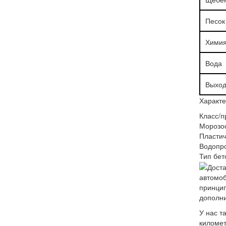
Песок
Хими
Вода
Выход
Характе
Класс/п
Морозос
Пластич
Водопр
Тип бет
автомоб
принцип
дополни
У нас т
километ