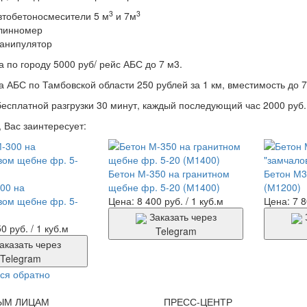
3
3
втобетоносмесители 5 м
и 7м
линномер
анипулятор
а по городу 5000 руб/ рейс АБС до 7 м3.
а АБС по Тамбовской области 250 рублей за 1 км, вместимость до 7
есплатной разгрузки 30 минут, каждый последующий час 2000 руб.
 Вас заинтересует:
Бетон М-350 на гранитном
Бетон М3
00 на
щебне фр. 5-20 (М1400)
(М1200)
ом щебне фр. 5-
Цена: 8 400 руб.
/ 1 куб.м
Цена: 7 8
Заказать через
0 руб.
/ 1 куб.м
Telegram
аказать через
Telegram
ся обратно
ЫМ ЛИЦАМ
ПРЕСС-ЦЕНТР