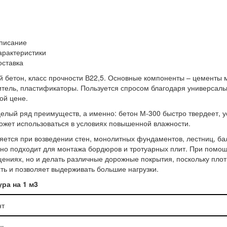
писание
арактеристики
оставка
 бетон, класс прочности В22,5. Основные компоненты – цементы
тель, пластификаторы. Пользуется спросом благодаря универсаль
ой цене.
елый ряд преимуществ, а именно: бетон М-300 быстро твердеет, у
ожет использоваться в условиях повышенной влажности.
ется при возведении стен, монолитных фундаментов, лестниц, ба
но подходит для монтажа бордюров и тротуарных плит. При помощ
ениях, но и делать различные дорожные покрытия, поскольку плот
ть и позволяет выдерживать большие нагрузки.
ра на 1 м3
нт
нь