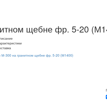
нитном щебне фр. 5-20 (М1
писание
арактеристики
оставка