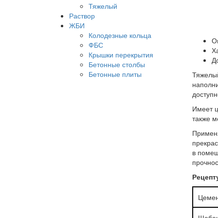
Тяжелый
Раствор
ЖБИ
Колодезные кольца
О
ФБС
Х
Крышки перекрытия
Д
Бетонные столбы
Бетонные плиты
Тяжелый
наполни
доступн
Имеет ц
также м
Применя
прекрас
в помещ
прочнос
Рецепту
Цеме
Щебе