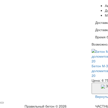
А
Д
М
Доставк
Доставк
Время б
Возможно,
Бетон М-3
доломитов
20
Цена: 6 75
З
Вернуть
Правильный бетон © 2026
ЧАСТН